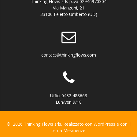
Thinking Flows srls p.iva 02946970304
Via Manzoni, 21
33100 Feletto Umberto (UD)
contact@thinkingflows.com
Uffici 0432 488663
Lun/ven 9/18
© 2026 Thinking Flows srls. Realizzato con WordPress e con il
tema
Mesmerize