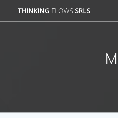
Salta
THINKING
FLOWS
SRLS
al
contenuto
M