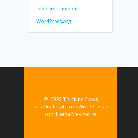
Feed dei commenti
WordPress.org
© 2026 Thinking Flows
srls. Realizzato con WordPress e
con il tema
Mesmerize