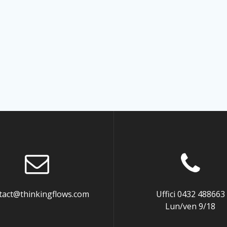
tact@thinkingflows.com
Uffici 0432 488663
Lun/ven 9/18