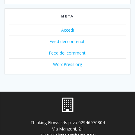
META
Accedi
Feed dei contenuti
Feed dei commenti
WordPress.org
Thinking Flows srls p.iva 02946970304
Via Manzoni, 21