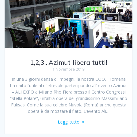
1,2,3…Azimut libera tutti!
1 Novembre 2019
In una 3 giorni densa di impegni, la nostra COO, Filomena
ha unito l’utile al dilettevole partecipando all’ evento Azimut
– ALI EXPO a Milano Rho Fiera presso il Centro Congressi
“Stella Polare”, un’altra opera del grandissimo Massimiliano
Fuksas. Come la sua celebre Nuvola (Roma) anche questa
opera è da mozzare il fiato. L’evento Ali…
Leggi tutto